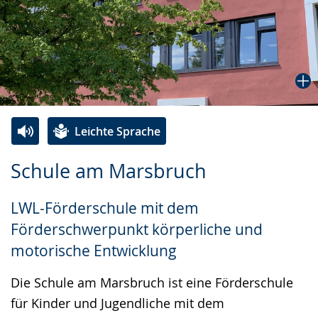
Leichte Sprache
Zur
Aktiviere
Ein
Schule am Marsbruch
Leichten
Audio-
Video
Sprache
Unterstützung.
in
LWL-Förderschule mit dem
wechseln.
Deutscher
Förderschwerpunkt körperliche und
Gebärdensprache
motorische Entwicklung
wird
angezeigt.
Die Schule am Marsbruch ist eine Förderschule
für Kinder und Jugendliche mit dem