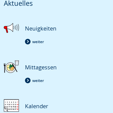
Aktuelles
Leichten
Audio-
Video
Sprache
Unterstützung.
in
wechseln.
Deutscher
Gebärdensprache
Neuigkeiten
wird
angezeigt.
weiter
Mittagessen
weiter
Kalender