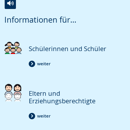
Zur
Aktiviere
Ein
Informationen für...
Leichten
Audio-
Video
Sprache
Unterstützung.
in
wechseln.
Deutscher
Gebärdensprache
Schülerinnen und Schüler
wird
angezeigt.
weiter
Eltern und
Erziehungsberechtigte
weiter