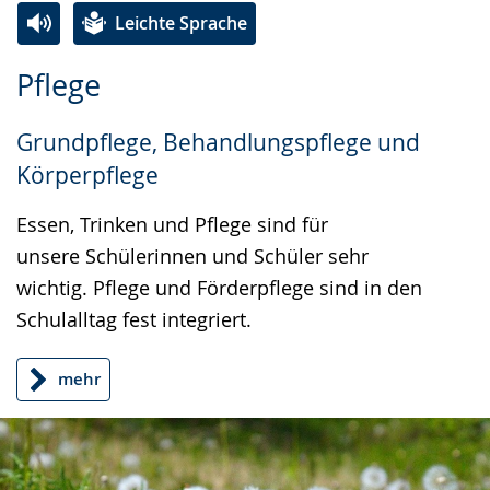
Leichte Sprache
Zur
Aktiviere
Ein
Pflege
Leichten
Audio-
Video
Sprache
Unterstützung.
in
Grundpflege, Behandlungspflege und
wechseln.
Deutscher
Körperpflege
Gebärdensprache
wird
Essen, Trinken und Pflege sind für
angezeigt.
unsere Schülerinnen und Schüler sehr
wichtig. Pflege und Förderpflege sind in den
Schulalltag fest integriert.
mehr