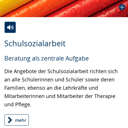
Zur
Aktiviere
Ein
Schulsozialarbeit
Leichten
Audio-
Video
Sprache
Unterstützung.
in
Beratung als zentrale Aufgabe
wechseln.
Deutscher
Gebärdensprache
Die Angebote der Schulsozialarbeit richten sich
wird
an alle Schülerinnen und Schüler sowie deren
angezeigt.
Familien, ebenso an die Lehrkräfte und
Mitarbeiterinnen und Mitarbeiter der Therapie
und Pflege.
mehr