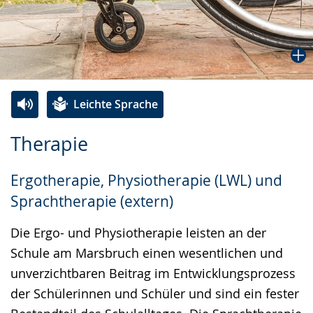
Leichte Sprache
Zur
Aktiviere
Ein
Therapie
Leichten
Audio-
Video
Sprache
Unterstützung.
in
Ergotherapie, Physiotherapie (LWL) und
wechseln.
Deutscher
Sprachtherapie (extern)
Gebärdensprache
wird
Die Ergo- und Physiotherapie leisten an der
angezeigt.
Schule am Marsbruch einen wesentlichen und
unverzichtbaren Beitrag im Entwicklungsprozess
der Schülerinnen und Schüler und sind ein fester