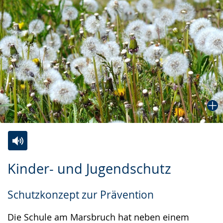
Zur
Aktiviere
Ein
Kinder- und Jugendschutz
Leichten
Audio-
Video
Sprache
Unterstützung.
in
Schutzkonzept zur Prävention
wechseln.
Deutscher
Gebärdensprache
Die Schule am Marsbruch hat neben einem