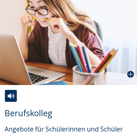
Zur
Aktiviere
Ein
Berufskolleg
Leichten
Audio-
Video
Sprache
Unterstützung.
in
Angebote für Schülerinnen und Schüler
wechseln.
Deutscher