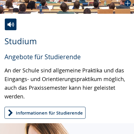
Zur
Aktiviere
Ein
Studium
Leichten
Audio-
Video
Sprache
Unterstützung.
in
Angebote für Studierende
wechseln.
Deutscher
Gebärdensprache
An der Schule sind allgemeine Praktika und das
wird
Eingangs- und Orientierungspraktikum möglich,
angezeigt.
auch das Praxissemester kann hier geleistet
werden.
Informationen für Studierende