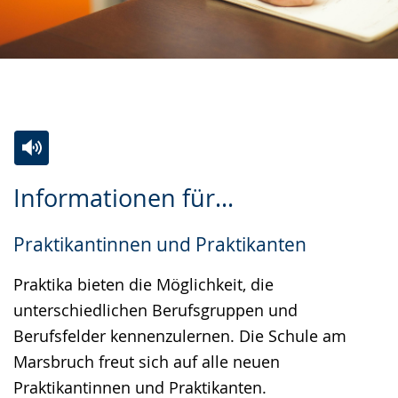
Zur
Aktiviere
Ein
Informationen für...
Leichten
Audio-
Video
Sprache
Unterstützung.
in
Praktikantinnen und Praktikanten
wechseln.
Deutscher
Gebärdensprache
Praktika bieten die Möglichkeit, die
wird
unterschiedlichen Berufsgruppen und
angezeigt.
Berufsfelder kennenzulernen. Die Schule am
Marsbruch freut sich auf alle neuen
Praktikantinnen und Praktikanten.