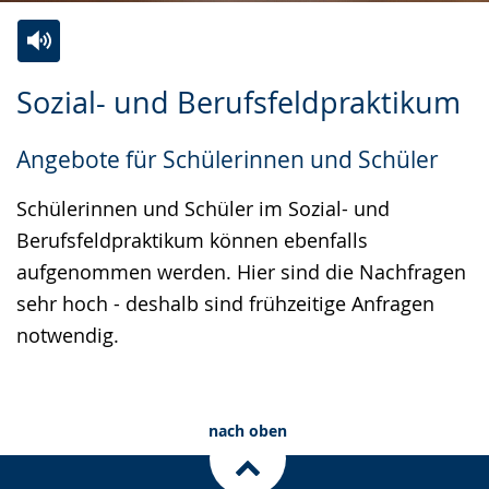
Zur
Aktiviere
Ein
Sozial- und Berufsfeldpraktikum
Leichten
Audio-
Video
Sprache
Unterstützung.
in
Angebote für Schülerinnen und Schüler
wechseln.
Deutscher
Gebärdensprache
Schülerinnen und Schüler im Sozial- und
wird
Berufsfeldpraktikum können ebenfalls
angezeigt.
aufgenommen werden. Hier sind die Nachfragen
sehr hoch - deshalb sind frühzeitige Anfragen
notwendig.
nach oben